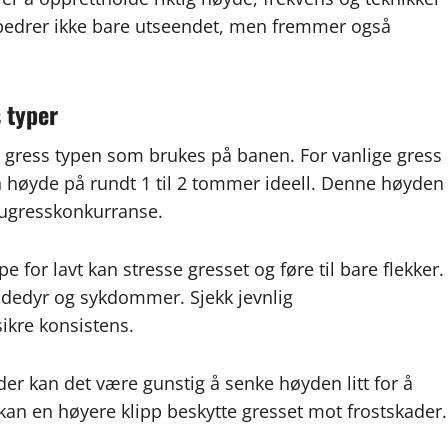
forbedrer ikke bare utseendet, men fremmer også
 typer
 gress typen som brukes på banen. For vanlige gress
 høyde på rundt 1 til 2 tommer ideell. Denne høyden
 ugresskonkurranse.
e for lavt kan stresse gresset og føre til bare flekker.
adedyr og sykdommer. Sjekk jevnlig
sikre konsistens.
r kan det være gunstig å senke høyden litt for å
kan en høyere klipp beskytte gresset mot frostskader.