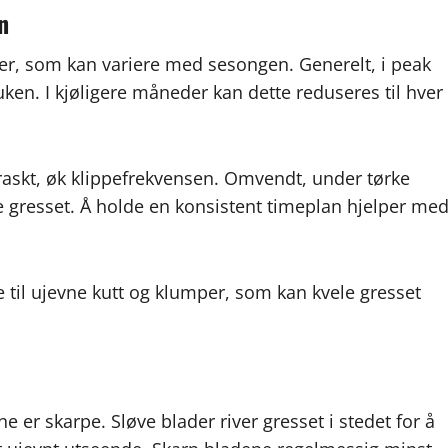
n
ter, som kan variere med sesongen. Generelt, i peak
uken. I kjøligere måneder kan dette reduseres til hver
e raskt, øk klippefrekvensen. Omvendt, under tørke
e gresset. Å holde en konsistent timeplan hjelper me
re til ujevne kutt og klumper, som kan kvele gresset
ne er skarpe. Sløve blader river gresset i stedet for å