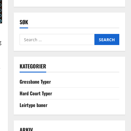
SØK
Search
g
for:
KATEGORIER
.
Gressbane Typer
Hard Court Typer
Leirtype baner
ARKIV