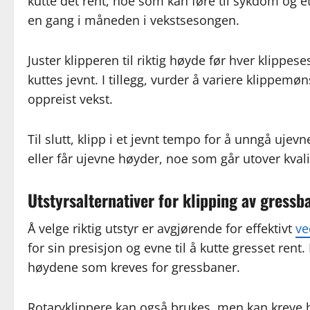
kutte det rent, noe som kan føre til sykdom og 
en gang i måneden i vekstsesongen.
Juster klipperen til riktig høyde før hver klippes
kuttes jevnt. I tillegg, vurder å variere klippe
oppreist vekst.
Til slutt, klipp i et jevnt tempo for å unngå ujevn
eller får ujevne høyder, noe som går utover kval
Utstyrsalternativer for klipping av gressb
Å velge riktig utstyr er avgjørende for effektivt
ve
for sin presisjon og evne til å kutte gresset rent.
høydene som kreves for gressbaner.
Rotaryklippere kan også brukes, men kan kreve h