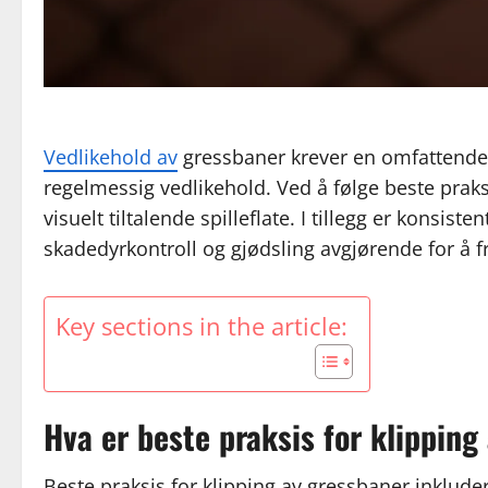
Vedlikehold av
gressbaner krever en omfattende 
regelmessig vedlikehold. Ved å følge beste praks
visuelt tiltalende spilleflate. I tillegg er konsi
skadedyrkontroll og gjødsling avgjørende for å
Key sections in the article:
Hva er beste praksis for klipping
Beste praksis for klipping av gressbaner inkluder