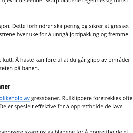
et ujevnt utseende. Skarp bladene regelmessig minst
esjon. Dette forhindrer skalpering og sikrer at gresset
mønstrene hver uke for å unngå jordpakking og fremme
e kutt. Å haste kan føre til at du går glipp av områder
iteten på banen.
aner
dlikehold av
gressbaner. Rullklippere foretrekkes ofte
 De er spesielt effektive for å opprettholde de lave
yppigere skarping av bladene for å opprettholde et