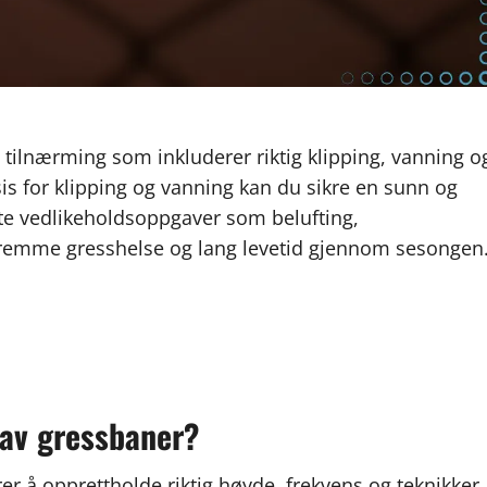
tilnærming som inkluderer riktig klipping, vanning o
is for klipping og vanning kan du sikre en sunn og
stente vedlikeholdsoppgaver som belufting,
 fremme gresshelse og lang levetid gjennom sesongen
 av gressbaner?
er å opprettholde riktig høyde, frekvens og teknikker