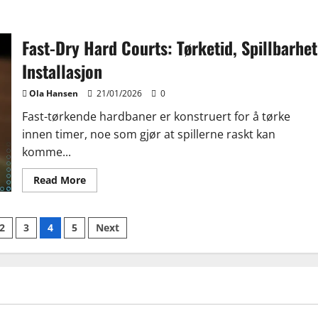
about
Leirebaneoppussing:
Teknikker,
Materialer,
Fast-Dry Hard Courts: Tørketid, Spillbarhet
Frekvens
Installasjon
Ola Hansen
21/01/2026
0
Fast-tørkende hardbaner er konstruert for å tørke
innen timer, noe som gjør at spillerne raskt kan
komme...
Read
Read More
more
about
Fast-
Dry
2
3
4
5
Next
Hard
Courts:
Tørketid,
Spillbarhet,
Installasjon