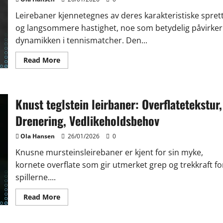
Leirebaner kjennetegnes av deres karakteristiske spret
og langsommere hastighet, noe som betydelig påvirker
dynamikken i tennismatcher. Den...
Read
Read More
more
about
Leirebane
Spillbarhet:
Sprekkegenskaper,
Knust teglstein leirbaner: Overflatetekstur,
Hastighet,
Spilleropplevelse
Drenering, Vedlikeholdsbehov
Ola Hansen
26/01/2026
0
Knusne mursteinsleirebaner er kjent for sin myke,
kornete overflate som gir utmerket grep og trekkraft fo
spillerne....
Read
Read More
more
about
Knust