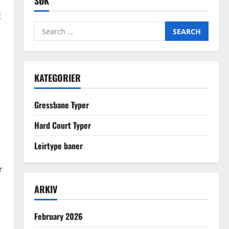
SØK
t
Search
for:
KATEGORIER
Gressbane Typer
Hard Court Typer
Leirtype baner
r
ARKIV
February 2026