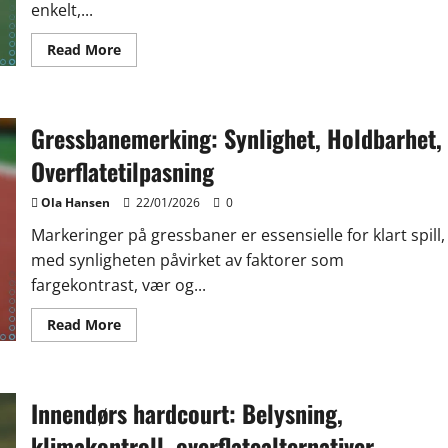
enkelt,...
Read
Read More
more
about
Multi-
sport
harde
Gressbanemerking: Synlighet, Holdbarhet,
baner:
Allsidighet,
merking,
Overflatetilpasning
overflatens
holdbarhet
Ola Hansen
22/01/2026
0
Markeringer på gressbaner er essensielle for klart spill,
med synligheten påvirket av faktorer som
fargekontrast, vær og...
Read
Read More
more
about
Gressbanemerking:
Synlighet,
Holdbarhet,
Innendørs hardcourt: Belysning,
Overflatetilpasning
klimakontroll, overflatealternativer