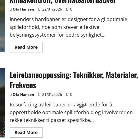
Ola Hansen
22/01/2026
0
Innendørs hardbaner er designet for å gi optimale
spilleforhold, noe som krever effektive
belysningssystemer for bedre synlighet...
Read
Read More
more
about
Innendørs
hardcourt:
Belysning,
Leirebaneoppussing: Teknikker, Materialer,
klimakontroll,
overflatealternativer
Frekvens
Ola Hansen
21/01/2026
0
Resurfacing av leirbaner er avgjørende for å
opprettholde optimale spilleforhold og involverer en
rekke teknikker tilpasset spesifikke...
Read
Read More
more