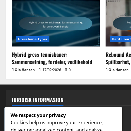
Gressbane Typer
Hard Court
Hybrid gress tennisbaner:
Rebound Ac
Sammensetning, fordeler, vedlikehold
Spillbarhet,
Ola Hansen
17/02/2026
0
Ola Hansen
JURIDISK INFORMASJON
Vår historie
We respect your privacy
Cookies help us improve your experience,
Informasjonskapsler og sporing
deliver personalized content, and analyze