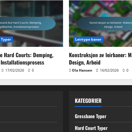
 Typer
Leirtype baner
e Hard Courts: Demping,
Konstruksjon av leirbaner: Ma
 Installationsprosess
Design, Arbeid
17/02/2026
0
Ola Hansen
16/02/2026
0
KATEGORIER
Gressbane Typer
Hard Court Typer