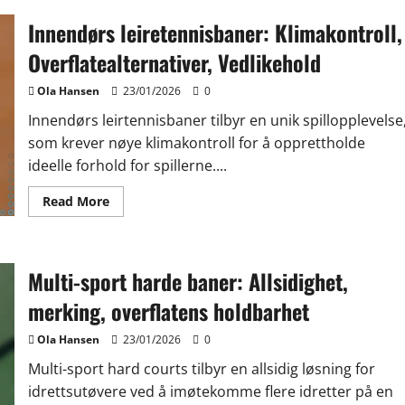
teglstein
leirbaner:
Innendørs leiretennisbaner: Klimakontroll,
Overflatetekstur,
Drenering,
Vedlikeholdsbehov
Overflatealternativer, Vedlikehold
Ola Hansen
23/01/2026
0
Innendørs leirtennisbaner tilbyr en unik spillopplevelse
som krever nøye klimakontroll for å opprettholde
ideelle forhold for spillerne....
Read
Read More
more
about
Innendørs
leiretennisbaner:
Klimakontroll,
Multi-sport harde baner: Allsidighet,
Overflatealternativer,
Vedlikehold
merking, overflatens holdbarhet
Ola Hansen
23/01/2026
0
Multi-sport hard courts tilbyr en allsidig løsning for
idrettsutøvere ved å imøtekomme flere idretter på en