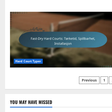
Hard Court Typer
Posts
Previous
1
pagination
YOU MAY HAVE MISSED