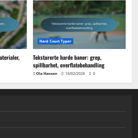
Hard Court Typer
terialer,
Teksturerte harde baner: grep,
spillbarhet, overflatebehandling
Ola Hansen
16/02/2026
0