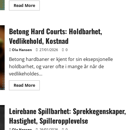
Read
Read More
more
about
Syntetiske
leirtennisbaner:
Holdbarhet,
Betong Hard Courts: Holdbarhet,
Spillbarhet,
Installasjon
Vedlikehold, Kostnad
Ola Hansen
27/01/2026
0
Betong hardbaner er kjent for sin eksepsjonelle
holdbarhet, og varer ofte i mange år når de
vedlikeholdes...
Read
Read More
more
about
Betong
Hard
Courts:
Leirebane Spillbarhet: Sprekkegenskaper,
Holdbarhet,
Vedlikehold,
Kostnad
Hastighet, Spilleropplevelse
Ola Hansen
26/01/2026
0